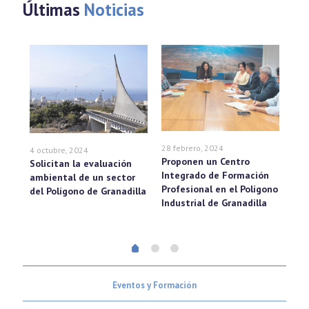
Últimas
Noticias
28 febrero, 2024
22 
4 octubre, 2024
Proponen un Centro
El 
Solicitan la evaluación
 de
Integrado de Formación
ser
ambiental de un sector
ndo
Profesional en el Polígono
ene
del Polígono de Granadilla
Industrial de Granadilla
Eventos y Formación